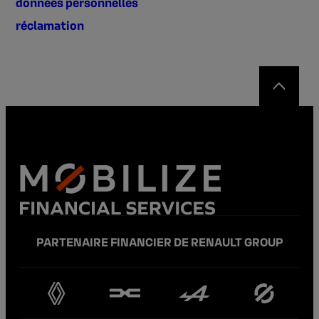
données personnelles
réclamation
PARTENAIRE FINANCIER DE RENAULT GROUP
(ouvre un nouvel onglet)
(ouvre un nouvel onglet)
(ouvre un nouvel ongle
(ouvre un