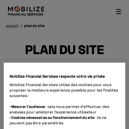
accueil
/
plan du site
PLAN DU SITE
Mobilize Financial Services respecte votre vie privée
À PROPOS
Mobilize Financial Services utilise des cookies pour vous
proposer la meilleure expérience possible pour les finalités
suivantes :
nous connaître
•
Mesurer l’audience
: cela nous permet d'effectuer des
contact
analyses pour améliorer l’expérience utilisateur
•
Cookies nécessaires au fonctionnement du site
: ils ne
faq
peuvent pas être paramétrés
éthique et conformité