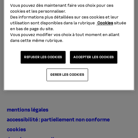
Vous pouvez dès maintenant faire vos choix pour ces
cookies et les personnaliser.
Des informations plus détaillées sur ces cookies et leur
utilisation sont disponibles dans la rubrique
Cookies
située
en bas de page du site.
Vous pouvez modifier vos choix à tout moment en allant
ESPACE CLIENT
dans cette même rubrique.
je me connecte
REFUSER LES COOKIES
ACCEPTER LES COOKIES
GERER LES COOKIES
mentions légales
accessibilité : partiellement non conforme
cookies