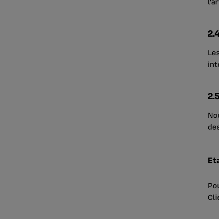
l’a
2.
Les
int
2.
Nou
des
Eta
Pou
Cli