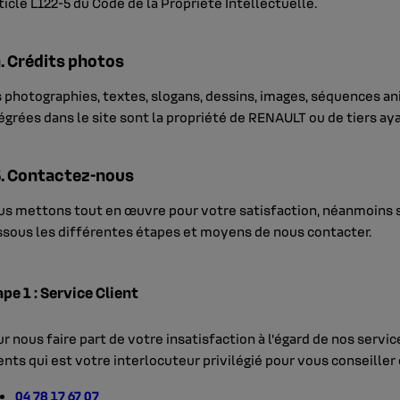
rticle L122-5 du Code de la Propriété Intellectuelle.
4. Crédits photos
 photographies, textes, slogans, dessins, images, séquences a
égrées dans le site sont la propriété de RENAULT ou de tiers aya
5. Contactez-nous
s mettons tout en œuvre pour votre satisfaction, néanmoins si
sous les différentes étapes et moyens de nous contacter.
pe 1 : Service Client
r nous faire part de votre insatisfaction à l’égard de nos servi
ents qui est votre interlocuteur privilégié pour vous conseiller
04 78 17 67 07