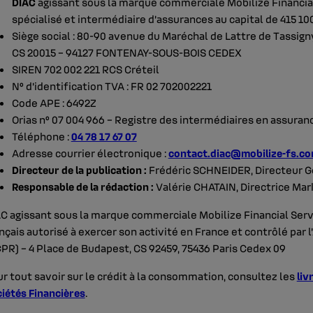
DIAC
agissant sous la marque commerciale Mobilize Financia
spécialisé et intermédiaire d’assurances au capital de 415 10
Siège social : 80-90 avenue du Maréchal de Lattre de Tassign
CS 20015 – 94127 FONTENAY-SOUS-BOIS CEDEX
SIREN 702 002 221 RCS Créteil
N° d’identification TVA : FR 02 702002221
Code APE : 6492Z
Orias n° 07 004 966 – Registre des intermédiaires en assuran
Téléphone :
04 78 17 67 07
Adresse courrier électronique :
contact.diac@mobilize-fs.c
Directeur de la publication :
Frédéric SCHNEIDER, Directeur Gé
Responsable de la rédaction :
Valérie CHATAIN, Directrice Mar
C agissant sous la marque commerciale Mobilize Financial Servi
nçais autorisé à exercer son activité en France et contrôlé par 
PR) – 4 Place de Budapest, CS 92459, 75436 Paris Cedex 09
r tout savoir sur le crédit à la consommation, consultez les
liv
iétés Financières
.