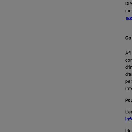
DIA
ins
ww
Co
Afi
con
d’i
d’a
per
in
Pou
L’e
inf
Ide