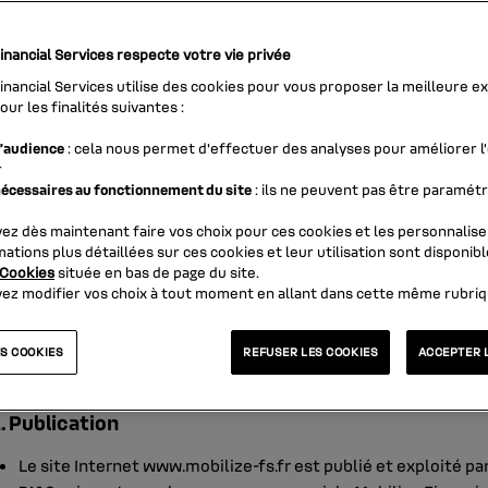
inancial Services respecte votre vie privée
. Introduction
inancial Services utilise des cookies pour vous proposer la meilleure e
our les finalités suivantes :
s êtes actuellement connecté au site www.mobilize-fs.fr destin
l’audience
: cela nous permet d'effectuer des analyses pour améliorer l
re utilisation du site est soumise au respect des conditions gén
r
écessaires au fonctionnement du site
de l’ensemble des lois et règlements applicables. Lorsque vous a
: ils ne peuvent pas être paramét
s acceptez les conditions générales d’utilisation.
ez dès maintenant faire vos choix pour ces cookies et les personnalise
ations plus détaillées sur ces cookies et leur utilisation sont disponibl
s trouverez ci-dessous les
informations légales
, les
conditions
Cookies
située en bas de page du site.
s
informations relatives à la gestion des données à caractère per
ez modifier vos choix à tout moment en allant dans cette même rubriq
. Informations légales
ES COOKIES
REFUSER LES COOKIES
ACCEPTER 
1. Publication
Le site Internet www.mobilize-fs.fr est publié et exploité par