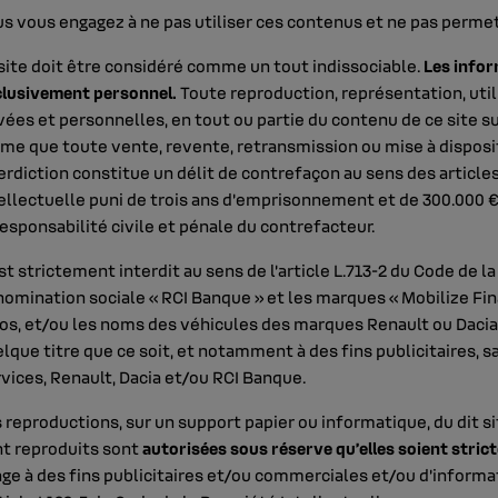
s vous engagez à ne pas utiliser ces contenus et ne pas permettr
site doit être considéré comme un tout indissociable.
Les infor
lusivement personnel.
Toute reproduction, représentation, util
vées et personnelles, en tout ou partie du contenu de ce site s
e que toute vente, revente, retransmission ou mise à dispositi
erdiction constitue un délit de contrefaçon au sens des articles
ellectuelle puni de trois ans d’emprisonnement et de 300.000 
responsabilité civile et pénale du contrefacteur.
est strictement interdit au sens de l’article L.713-2 du Code de la
omination sociale « RCI Banque » et les marques « Mobilize Finan
os, et/ou les noms des véhicules des marques Renault ou Dacia e
lque titre que ce soit, et notamment à des fins publicitaires, sa
vices, Renault, Dacia et/ou RCI Banque.
 reproductions, sur un support papier ou informatique, du dit 
t reproduits sont
autorisées sous réserve qu’elles soient stri
ge à des fins publicitaires et/ou commerciales et/ou d’informa