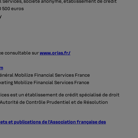
l Services, société anonyme, établissement de crédit
0 500 euros
y
ce consultable sur
www.orias.fr/
om
néral Mobilize Financial Services France
keting Mobilize Financial Services France
ces est un établissement de crédit spécialisé de droit
l’Autorité de Contrôle Prudentiel et de Résolution
rets et publications de l’Association française des