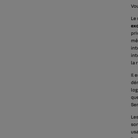
Vou
Le 
exc
pri
mêm
int
int
la 
Il 
dén
log
que
Ser
Les
son
usa