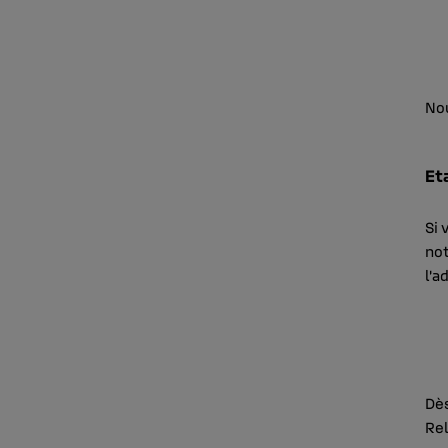
Nou
Et
Si 
not
l’a
Dès
Rel