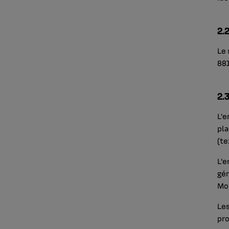
2.
Le 
88
2.
L’e
pla
(te
L’e
gén
Mob
Les
pro