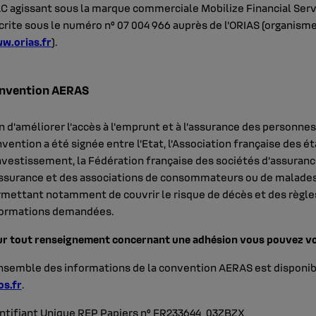
C agissant sous la marque commerciale Mobilize Financial Servi
crite sous le numéro n° 07 004 966 auprès de l’ORIAS (organisme
w.orias.fr
).
nvention AERAS
n d’améliorer l’accès à l’emprunt et à l’assurance des personne
vention a été signée entre l’Etat, l’Association française des 
nvestissement, la Fédération française des sociétés d’assuran
ssurance et des associations de consommateurs ou de malades.
mettant notamment de couvrir le risque de décès et des règles 
formations demandées.
r tout renseignement concernant une adhésion vous pouvez v
nsemble des informations de la convention AERAS est disponible
os.fr
.
ntifiant Unique REP Papiers n° FR233644_03ZBZX