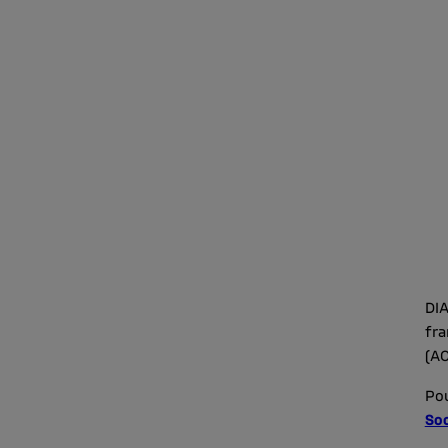
DIA
fra
(AC
Pou
Soc