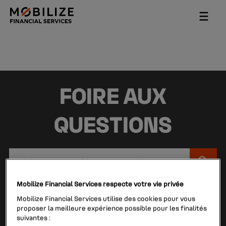
Vous
FOIRE AUX
allez
être
redirigé
QUESTIONS
vers
la
description
Lo
détaillée
l'o
de
sa
Mobilize Financial Services respecte votre vie privée
la
de
Exemples de recherche :
question.
Mobilize Financial Services utilise des cookies pour vous
va
proposer la meilleure expérience possible pour les finalités
CONTRAT
ESPACE CLIENT
RIB
da
suivantes :