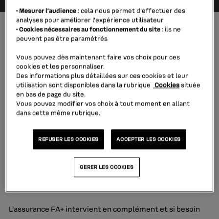
la
•
Mesurer l’audience
: cela nous permet d'effectuer des
ba
analyses pour améliorer l’expérience utilisateur
de
•
Cookies nécessaires au fonctionnement du site
: ils ne
re
Assurances
peuvent pas être paramétrés
de
Vous pouvez dès maintenant faire vos choix pour ces
su
cookies et les personnaliser.
s'
Des informations plus détaillées sur ces cookies et leur
FAQ
au
utilisation sont disponibles dans la rubrique
Cookies
située
po
en bas de page du site.
Vous pouvez modifier vos choix à tout moment en allant
Retour
fa
dans cette même rubrique.
la
Quelles sont les garanties de
sé
l’assurance Financière Automobile
REFUSER LES COOKIES
ACCEPTER LES COOKIES
+ ?
GERER LES COOKIES
En cas de sinistre total, votre assureur automobile
indemnise le sinistre sur la base de vos garanties.
L’assurance FA+ intervient en complément et si besoin